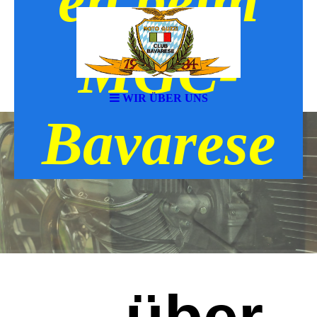
en beim
MGC-
WIR ÜBER UNS
Bavarese