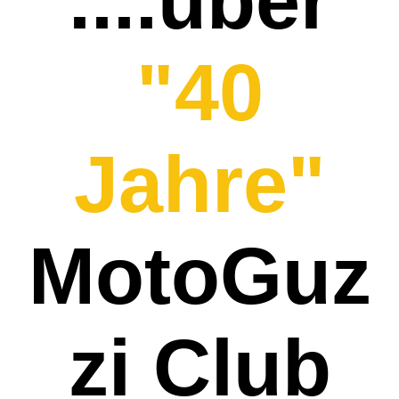
....über
"40
Jahre"
MotoGuz
zi Club